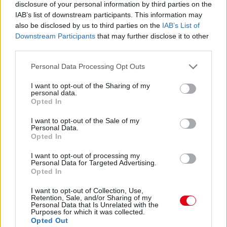
disclosure of your personal information by third parties on the
Konzola U 230
IAB’s list of downstream participants. This information may
PLU: 619
Dĺžka:
1
Skladom:
0 ks
also be disclosed by us to third parties on the
IAB’s List of
Na objednávku
Downstream Participants
that may further disclose it to other
3,46 €
s DPH
third parties.
Personal Data Processing Opt Outs
Konzola U 250
I want to opt-out of the Sharing of my
personal data.
PLU: 1704
Skladom:
221 ks
Opted In
334,40 €
s DPH
I want to opt-out of the Sale of my
Personal Data.
Opted In
Thermostop/PVC podložka hrúbka 2-6mm
I want to opt-out of processing my
Personal Data for Targeted Advertising.
PLU: 140
Dĺžka:
1
Skladom:
0 ks
Opted In
Na objednávku
0,18 €
s DPH
I want to opt-out of Collection, Use,
Retention, Sale, and/or Sharing of my
Personal Data that Is Unrelated with the
Purposes for which it was collected.
Opted Out
Podobné produkty