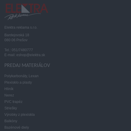
Elektra reklama s.r.o.
Bardejovská 18
080 06 Prešov
Tel.: 051/7480777
E-mail: eshop@elektra.sk
PREDAJ MATERIÁLOV
Polykarbonáty, Lexan
Plexisklo a plasty
Hliník
Nerez
PVC trapéz
Striešky
Výrobky z plexiskla
Balkóny
Bazénové diely