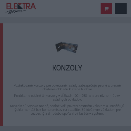
KONZOLY
Pozinkované konzoly pre odvetrané fasády zabezpečujú pevné a presné
uchytenie obkladu k stene budovy.
Ponúkame odolné U-konzoly v dĺžkach 100 - 250 mm pre rôzne hrúbky
fasádnych obkladov.
Konzoly sú vysoko nosné, odolné voči poveternostným vplyvom a umožňujú
rýchlu montáž bez kompromisov na stabilite. Sú ideálnym základom pre
bezpečný a dlhodobo spoľahlivý fasádny systém.