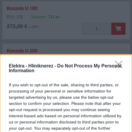
Konzola U 180
PLU: 176
Skladom:
711 ks
272,00 €
s DPH
Konzola U 200
PLU: 566
Skladom:
611 ks
Elektra - Hliniknerez -
Do Not Process My Personal
277,00 €
s DPH
Information
If you wish to opt-out of the sale, sharing to third parties, or
processing of your personal or sensitive information for
Konzola U 220
targeted advertising by us, please use the below opt-out
PLU: 569
Dĺžka:
80
Skladom:
0 ks
section to confirm your selection. Please note that after your
opt-out request is processed you may continue seeing
Na objednávku
258,40 €
s DPH
interest-based ads based on personal information utilized by
us or personal information disclosed to third parties prior to
your opt-out. You may separately opt-out of the further