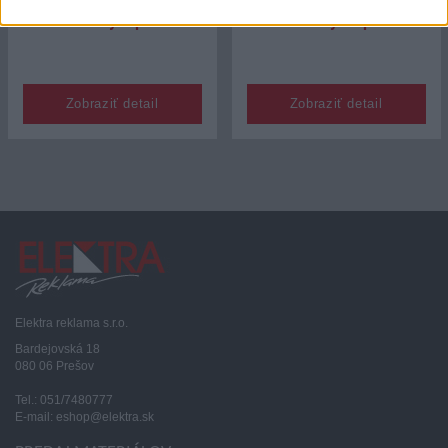
Hliníkový T-profil
Hliníkový U- profil
Zobraziť detail
Zobraziť detail
Elektra reklama s.r.o.
Bardejovská 18
080 06 Prešov
Tel.: 051/7480777
E-mail: eshop@elektra.sk