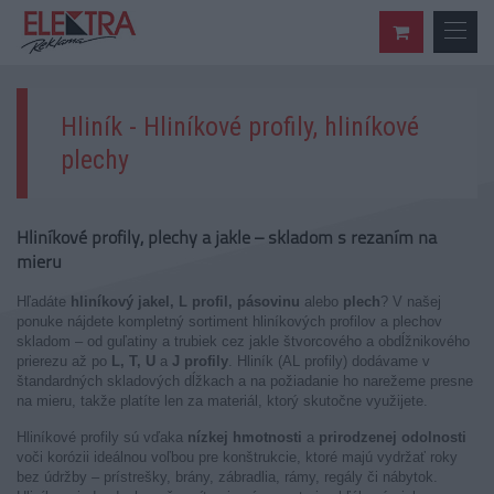
Hliník - Hliníkové profily, hliníkové
plechy
Hliníkové profily, plechy a jakle – skladom s rezaním na
mieru
Hľadáte
hliníkový jakel, L profil, pásovinu
alebo
plech
? V našej
ponuke nájdete kompletný sortiment hliníkových profilov a plechov
skladom – od guľatiny a trubiek cez jakle štvorcového a obdĺžnikového
prierezu až po
L, T, U
a
J profily
. Hliník (AL profily) dodávame v
štandardných skladových dĺžkach a na požiadanie ho narežeme presne
na mieru, takže platíte len za materiál, ktorý skutočne využijete.
Hliníkové profily sú vďaka
nízkej hmotnosti
a
prirodzenej odolnosti
voči korózii ideálnou voľbou pre konštrukcie, ktoré majú vydržať roky
bez údržby – prístrešky, brány, zábradlia, rámy, regály či nábytok.