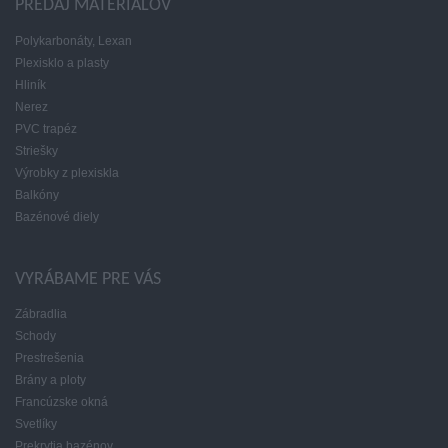
PREDAJ MATERIÁLOV
Polykarbonáty, Lexan
Plexisklo a plasty
Hliník
Nerez
PVC trapéz
Striešky
Výrobky z plexiskla
Balkóny
Bazénové diely
VYRÁBAME PRE VÁS
Zábradlia
Schody
Prestrešenia
Brány a ploty
Francúzske okná
Svetlíky
Prekrytia bazénov