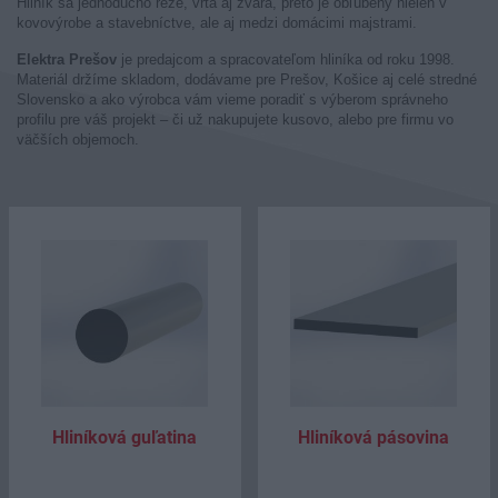
Hliník sa jednoducho reže, vŕta aj zvára, preto je obľúbený nielen v
kovovýrobe a stavebníctve, ale aj medzi domácimi majstrami.
Elektra Prešov
je predajcom a spracovateľom hliníka od roku 1998.
Materiál držíme skladom, dodávame pre Prešov, Košice aj celé stredné
Slovensko a ako výrobca vám vieme poradiť s výberom správneho
profilu pre váš projekt – či už nakupujete kusovo, alebo pre firmu vo
väčších objemoch.
Hliníková guľatina
Hliníková pásovina