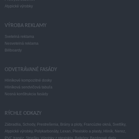
Atypické výrobky
VÝROBA REKLAMY
Svetelná reklama
Nesvetelná reklama
Billboardy
ODVETRÁVANÉ FASÁDY
Hliníkové kompozitné dosky
Hliníková sendvičová tabuľa
Nosná konštrukcia fasády
RÝCHLE ODKAZY
Zábradlia,
Schody,
Prestrešenia,
Brány a ploty,
Francúzke okná,
Svetlíky,
Atypické výrobky,
Polykarbonáty,
Lexan,
Plexisklo a plasty,
Hliník,
Nerez,
PVC trapéz,
Striešky,
Výrobky z plexiskla,
Balkóny,
Bazénové diely,