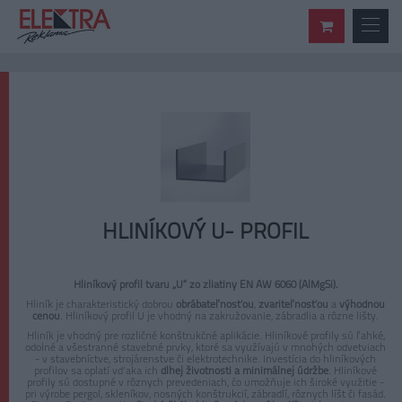
HLINÍKOVÝ U- PROFIL
Hliníkový profil tvaru „U“ zo zliatiny EN AW 6060 (AlMgSi).
Hliník je charakteristický dobrou
obrábateľnosťou
,
zvariteľnosťou
a
výhodnou
cenou
. Hliníkový profil U je vhodný na zakružovanie, zábradlia a rôzne lišty.
Hliník je vhodný pre rozličné konštrukčné aplikácie. Hliníkové profily sú ľahké,
odolné a všestranné stavebné prvky, ktoré sa využívajú v mnohých odvetviach
- v stavebníctve, strojárenstve či elektrotechnike. Investícia do hliníkových
profilov sa oplatí vďaka ich
dlhej životnosti a minimálnej údržbe
. Hliníkové
profily sú dostupné v rôznych prevedeniach, čo umožňuje ich široké využitie -
pri výrobe pergol, skleníkov, nosných konštrukcií, zábradlí, rôznych líšt či fasád.