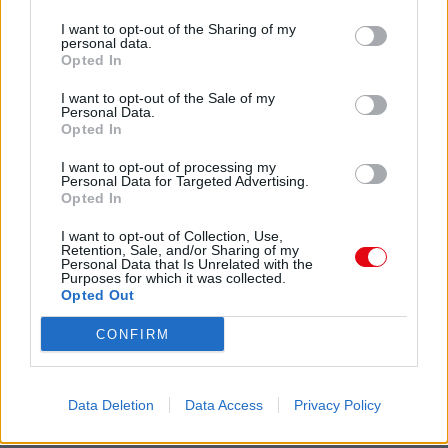
I want to opt-out of the Sharing of my
Al U 40 x 20 x 2 - tovar z externého skladu
personal data.
Opted In
PLU: 90157
Dĺžka:
6 m
Skladom:
76 ks
I want to opt-out of the Sale of my
32,34 €
s DPH
Personal Data.
Opted In
I want to opt-out of processing my
Personal Data for Targeted Advertising.
Al U 50 x 30 x 3 - tovar z externého skladu
Opted In
PLU: 90162
Dĺžka:
6 m
Skladom:
170 ks
I want to opt-out of Collection, Use,
62,64 €
Retention, Sale, and/or Sharing of my
s DPH
Personal Data that Is Unrelated with the
Purposes for which it was collected.
Opted Out
Al U 50 x 50 x 3 - tovar z externého skladu
CONFIRM
PLU: 90165
Dĺžka:
6 m
Skladom:
14 ks
72,78 €
s DPH
Data Deletion
Data Access
Privacy Policy