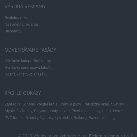
VÝROBA REKLAMY
Svetelná reklama
Nesvetelná reklama
Billboardy
ODVETRÁVANÉ FASÁDY
Hliníkové kompozitné dosky
Hliníková sendvičová tabuľa
Nosná konštrukcia fasády
RÝCHLE ODKAZY
Zábradlia,
Schody,
Prestrešenia,
Brány a ploty,
Francúzke okná,
Svetlíky,
Atypické výrobky,
Polykarbonáty,
Lexan,
Plexisklo a plasty,
Hliník,
Nerez,
PVC trapéz,
Striešky,
Výrobky z plexiskla,
Balkóny,
Bazénové diely,
© 2026 Všetky práva vyhradené pre
Elektra reklama s.r.o.
|