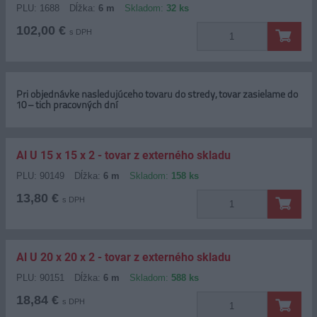
PLU: 1688
Dĺžka:
6 m
Skladom:
32 ks
102,00 €
s DPH
Pri objednávke nasledujúceho tovaru do stredy, tovar zasielame do
10 – tich pracovných dní
Al U 15 x 15 x 2 - tovar z externého skladu
PLU: 90149
Dĺžka:
6 m
Skladom:
158 ks
13,80 €
s DPH
Al U 20 x 20 x 2 - tovar z externého skladu
PLU: 90151
Dĺžka:
6 m
Skladom:
588 ks
18,84 €
s DPH