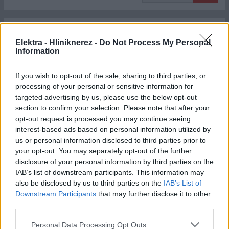
Al U 25 x 25 x 2 - tovar z externého skladu
Elektra - Hliniknerez -
Do Not Process My Personal
PLU: 90152
Dĺžka:
6 m
Skladom:
2003 ks
Information
23,88 €
s DPH
If you wish to opt-out of the sale, sharing to third parties, or
processing of your personal or sensitive information for
targeted advertising by us, please use the below opt-out
Al U 30 x 30 x 2 - tovar z externého skladu
section to confirm your selection. Please note that after your
opt-out request is processed you may continue seeing
PLU: 90155
Dĺžka:
6 m
Skladom:
290 ks
interest-based ads based on personal information utilized by
28,98 €
s DPH
us or personal information disclosed to third parties prior to
your opt-out. You may separately opt-out of the further
disclosure of your personal information by third parties on the
IAB’s list of downstream participants. This information may
Al U 30 x 30 x 3 - tovar z externého skladu
also be disclosed by us to third parties on the
IAB’s List of
PLU: 90156
Dĺžka:
6 m
Skladom:
65 ks
Downstream Participants
that may further disclose it to other
third parties.
42,36 €
s DPH
Personal Data Processing Opt Outs