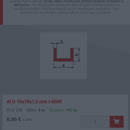
Elektra Prešov ponúka
širokú škálu hliníkových profilov líšiacich sa tvarom a
veľkosťou
- hliníkový profil 40x40, hliníkový L profil, hliníkový profil U a
množstvo ďalších. Hliník je možné využiť množstvom spôsobov. Cena
jednotlivých hliníkových profilov závisí od ich typu a veľkosti.
Al U 10x10x1,5 mm l-6000
PLU: 234
Dĺžka:
6 m
Skladom:
443 ks
6,00 €
s DPH