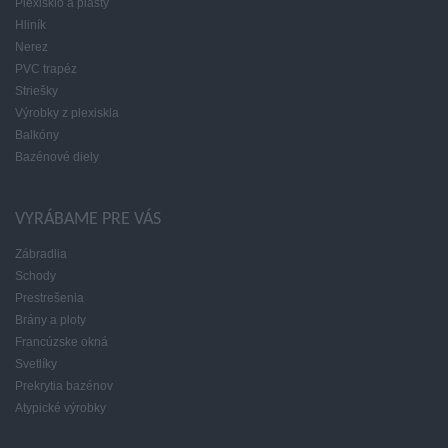
Plexisklo a plasty
Hliník
Nerez
PVC trapéz
Striešky
Výrobky z plexiskla
Balkóny
Bazénové diely
VYRÁBAME PRE VÁS
Zábradlia
Schody
Prestrešenia
Brány a ploty
Francúzske okná
Svetlíky
Prekrytia bazénov
Atypické výrobky