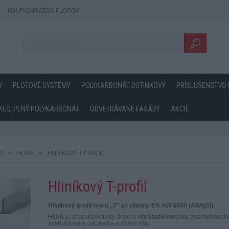
KONFIGURÁTOR PLOTOV
Y
PLOTOVÉ SYSTÉMY
POLYKARBONÁT DUTINKOVÝ
PRÍSLUŠENSTVO
KLO, PLNÝ POLYKARBONÁT
ODVETRÁVANÉ FASÁDY
AKCIE
D
HLINÍK
HLINÍKOVÝ T-PROFIL
Hliníkový T-profil
Hliníkový profil tvaru „T“ zo zliatiny EN AW 6060 (AlMgSi).
Hliník je charakteristický dobrou
obrábateľnosťou
,
zvariteľnosť
zakružovanie, zábradlia a rôzne lišty.