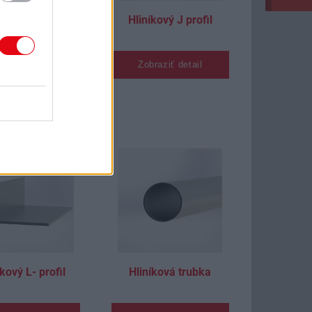
níkový jakel
Hliníkový J profil
obdĺžník
braziť detail
Zobraziť detail
íkový L- profil
Hliníková trubka