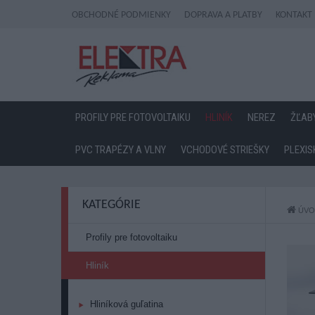
OBCHODNÉ PODMIENKY
DOPRAVA A PLATBY
KONTAKT
PROFILY PRE FOTOVOLTAIKU
HLINÍK
NEREZ
ŽĽAB
PVC TRAPÉZY A VLNY
VCHODOVÉ STRIEŠKY
PLEXIS
KATEGÓRIE
ÚVO
Profily pre fotovoltaiku
Hliník
Hliníková guľatina