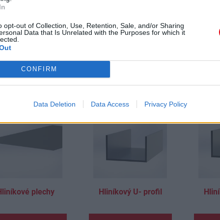
In
liníková guľatina
Hliníkový jakel štvorec
Hli
o opt-out of Collection, Use, Retention, Sale, and/or Sharing
ersonal Data that Is Unrelated with the Purposes for which it
lected.
Zobraziť detail
Zobraziť detail
Zo
Out
CONFIRM
Data Deletion
Data Access
Privacy Policy
Hliníkové plechy
Hliníkový U- profil
Hlin