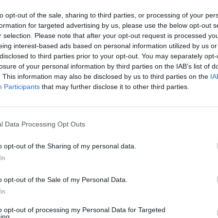
to opt-out of the sale, sharing to third parties, or processing of your per
 objednávke nasledujúceho tovaru do stredy, tovar zasielame do 10 – tich p
formation for targeted advertising by us, please use the below opt-out s
r selection. Please note that after your opt-out request is processed y
58
Al Tečko 50 x 50 x 4 - tovar z externého skladu
6 m
eing interest-based ads based on personal information utilized by us or
disclosed to third parties prior to your opt-out. You may separately opt-
losure of your personal information by third parties on the IAB’s list of
60
Al Tečko 100 x 50 x 2 - tovar z externého skladu
6 m
. This information may also be disclosed by us to third parties on the
IA
Participants
that may further disclose it to other third parties.
obné produkty
l Data Processing Opt Outs
o opt-out of the Sharing of my personal data.
In
o opt-out of the Sale of my Personal Data.
In
to opt-out of processing my Personal Data for Targeted
ing.