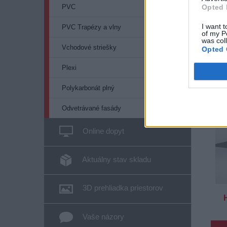
Opted 
PVC
H
I want t
PVC Trapézy a vlny
of my P
was col
Vchodové striešky
Opted 
Plexi
Polykarbonát plný
Odvetrávané fasády
Online dopyt
Aktuálny stav skladu
3D prehliadka priestorov
Vaše názory