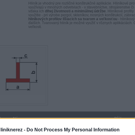
Hliník je vhodný pre rozličné konštrukčné aplikácie. Hliníkové pro
využívajú v mnohých odvetviach - v stavebníctve, strojárenstve či e
vďaka ich
dlhej životnosti a minimálnej údržbe
. Hliníkové profi
využitie - pri výrobe pergol, skleníkov, nosných konštrukcií, zábra
hliníkových profilov líšiacich sa tvarom a veľkosťou
- hliníkový
ďalších. Tvarovaný hliník je možné využiť v rôznych aplikáciách. C
veľkosti.
U
Názov
Dĺžka
Hliniknerez -
Do Not Process My Personal Information
3
Al Tecko 80 x 40 x 1,8 l-6000
6 m