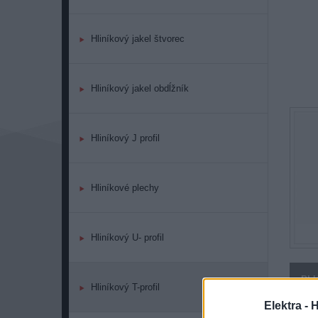
Hliníkový jakel štvorec
Hliníkový jakel obdĺžník
Hliníkový J profil
Hliníkové plechy
Hliníkový U- profil
PL
Hliníkový T-profil
Elektra - 
156