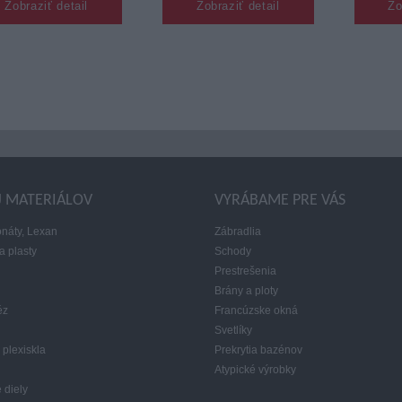
Zobraziť detail
Zobraziť detail
Zo
J MATERIÁLOV
VYRÁBAME PRE VÁS
náty, Lexan
Zábradlia
a plasty
Schody
Prestrešenia
Brány a ploty
éz
Francúzske okná
Svetlíky
 plexiskla
Prekrytia bazénov
Atypické výrobky
 diely