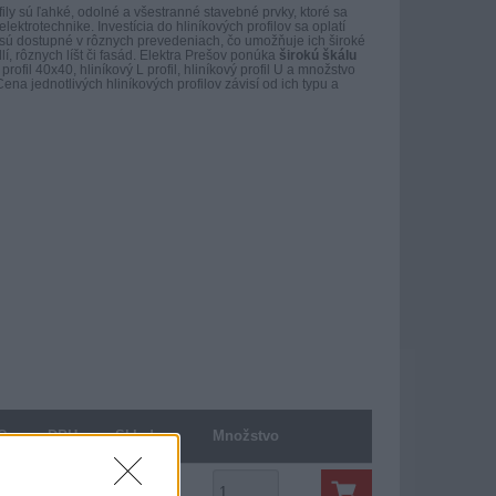
fily sú ľahké, odolné a všestranné stavebné prvky, ktoré sa
lektrotechnike. Investícia do hliníkových profilov sa oplatí
ly sú dostupné v rôznych prevedeniach, čo umožňuje ich široké
dlí, rôznych líšt či fasád. Elektra Prešov ponúka
širokú škálu
 profil 40x40, hliníkový L profil, hliníkový profil U a množstvo
ena jednotlivých hliníkových profilov závisí od ich typu a
Cena s DPH
Skladom
Množstvo
25,80 €
10 ks