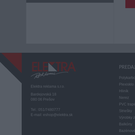
PREDA
Polykarbo
Plexisklo 
Elektra reklama s.r.o.
Hliník
Bardejovská 18
Nerez
080 06 Prešov
PVC trap
Tel.: 051/7480777
Striešky
E-mail: eshop@elektra.sk
Výrobky z
Balkóny
Bazénové