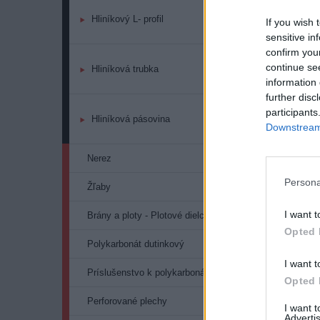
Hliníkový L- profil
If you wish 
Pri
sensitive in
confirm you
908
continue se
Hliníková trubka
information 
further disc
908
participants
Hliníková pásovina
Downstream 
Pod
Nerez
Persona
Žľaby
I want t
Brány a ploty - Plotové dielce a systémy
Opted 
Polykarbonát dutinkový
I want t
Príslušenstvo k polykarbonátom
Opted 
Perforované plechy
I want 
Advertis