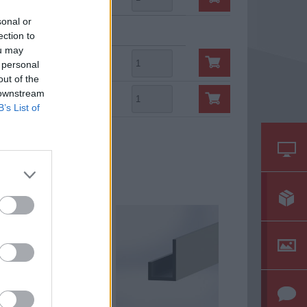
sonal or
racovných dní
ection to
ou may
65,46 €
35 ks
 personal
out of the
 downstream
49,92 €
348 ks
B’s List of