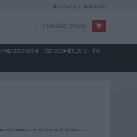
|
PRIHLÁSENIE
REGISTRÁCIA
0 POLOŽIEK
|
0,00 €
 K POLYKARBONÁTOM
PERFOROVANÉ PLECHY
PVC
ou
a
výhodnou cenou
. Hliníkový profil T je vhodný na